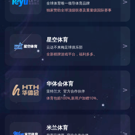
万仁药业：万民为先，以仁为本！
"小